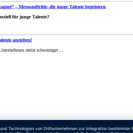
net“ – Messeauftritte, die junge Talente begeistern
ziell für junge Talente?
lente anziehen!
le Unternehmen meist schwieriger…
 und Technologien von Drittunternehmen zur Integration bestimmter F