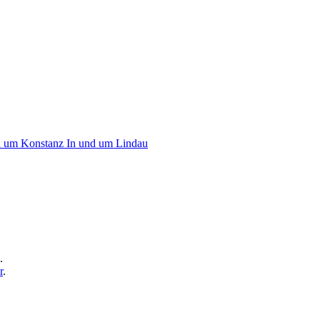
d um Konstanz
In und um Lindau
.
r
.