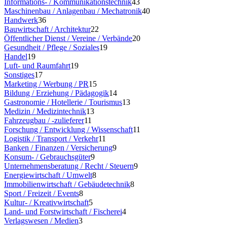
Informations- / Kommunikationstechnik
43
Maschinenbau / Anlagenbau / Mechatronik
40
Handwerk
36
Bauwirtschaft / Architektur
22
Öffentlicher Dienst / Vereine / Verbände
20
Gesundheit / Pflege / Soziales
19
Handel
19
Luft- und Raumfahrt
19
Sonstiges
17
Marketing / Werbung / PR
15
Bildung / Erziehung / Pädagogik
14
Gastronomie / Hotellerie / Tourismus
13
Medizin / Medizintechnik
13
Fahrzeugbau / -zulieferer
11
Forschung / Entwicklung / Wissenschaft
11
Logistik / Transport / Verkehr
11
Banken / Finanzen / Versicherung
9
Konsum- / Gebrauchsgüter
9
Unternehmensberatung / Recht / Steuern
9
Energiewirtschaft / Umwelt
8
Immobilienwirtschaft / Gebäudetechnik
8
Sport / Freizeit / Events
8
Kultur- / Kreativwirtschaft
5
Land- und Forstwirtschaft / Fischerei
4
Verlagswesen / Medien
3