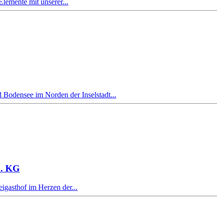
lemente mit unserer...
Bodensee im Norden der Inselstadt...
o. KG
eigasthof im Herzen der...