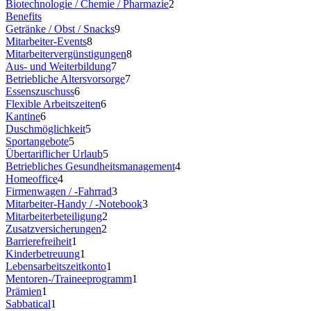
Biotechnologie / Chemie / Pharmazie
2
Benefits
Getränke / Obst / Snacks
9
Mitarbeiter-Events
8
Mitarbeitervergünstigungen
8
Aus- und Weiterbildung
7
Betriebliche Altersvorsorge
7
Essenszuschuss
6
Flexible Arbeitszeiten
6
Kantine
6
Duschmöglichkeit
5
Sportangebote
5
Übertariflicher Urlaub
5
Betriebliches Gesundheitsmanagement
4
Homeoffice
4
Firmenwagen / -Fahrrad
3
Mitarbeiter-Handy / -Notebook
3
Mitarbeiterbeteiligung
2
Zusatzversicherungen
2
Barrierefreiheit
1
Kinderbetreuung
1
Lebensarbeitszeitkonto
1
Mentoren-/Traineeprogramm
1
Prämien
1
Sabbatical
1