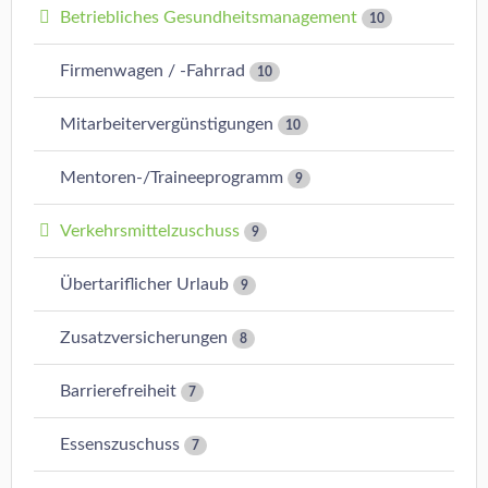
Betriebliches Gesundheitsmanagement
10
Firmenwagen / -Fahrrad
10
Mitarbeitervergünstigungen
10
Mentoren-/Traineeprogramm
9
Verkehrsmittelzuschuss
9
Übertariflicher Urlaub
9
Zusatzversicherungen
8
Barrierefreiheit
7
Essenszuschuss
7