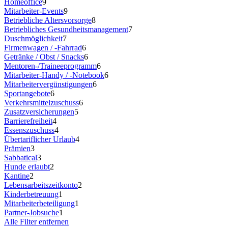
Homeoffice
9
Mitarbeiter-Events
9
Betriebliche Altersvorsorge
8
Betriebliches Gesundheitsmanagement
7
Duschmöglichkeit
7
Firmenwagen / -Fahrrad
6
Getränke / Obst / Snacks
6
Mentoren-/Traineeprogramm
6
Mitarbeiter-Handy / -Notebook
6
Mitarbeitervergünstigungen
6
Sportangebote
6
Verkehrsmittelzuschuss
6
Zusatzversicherungen
5
Barrierefreiheit
4
Essenszuschuss
4
Übertariflicher Urlaub
4
Prämien
3
Sabbatical
3
Hunde erlaubt
2
Kantine
2
Lebensarbeitszeitkonto
2
Kinderbetreuung
1
Mitarbeiterbeteiligung
1
Partner-Jobsuche
1
Alle Filter entfernen