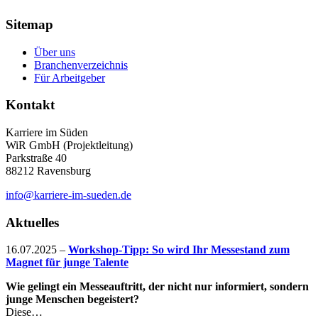
Sitemap
Über uns
Branchenverzeichnis
Für Arbeitgeber
Kontakt
Karriere im Süden
WiR GmbH (Projektleitung)
Parkstraße 40
88212 Ravensburg
info@karriere-im-sueden.de
Aktuelles
16.07.2025
–
Workshop-Tipp: So wird Ihr Messestand zum
Magnet für junge Talente
Wie gelingt ein Messeauftritt, der nicht nur informiert, sondern
junge Menschen begeistert?
Diese…