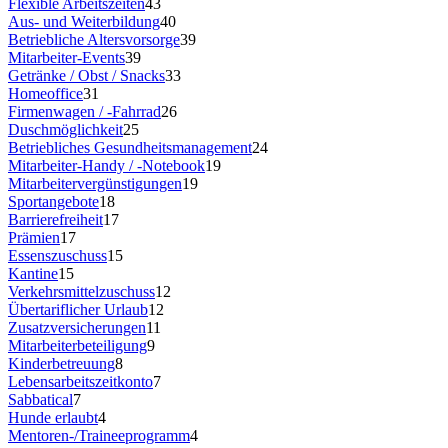
Flexible Arbeitszeiten
43
Aus- und Weiterbildung
40
Betriebliche Altersvorsorge
39
Mitarbeiter-Events
39
Getränke / Obst / Snacks
33
Homeoffice
31
Firmenwagen / -Fahrrad
26
Duschmöglichkeit
25
Betriebliches Gesundheitsmanagement
24
Mitarbeiter-Handy / -Notebook
19
Mitarbeitervergünstigungen
19
Sportangebote
18
Barrierefreiheit
17
Prämien
17
Essenszuschuss
15
Kantine
15
Verkehrsmittelzuschuss
12
Übertariflicher Urlaub
12
Zusatzversicherungen
11
Mitarbeiterbeteiligung
9
Kinderbetreuung
8
Lebensarbeitszeitkonto
7
Sabbatical
7
Hunde erlaubt
4
Mentoren-/Traineeprogramm
4