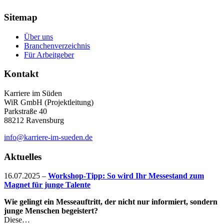
Sitemap
Über uns
Branchenverzeichnis
Für Arbeitgeber
Kontakt
Karriere im Süden
WiR GmbH (Projektleitung)
Parkstraße 40
88212 Ravensburg
info@karriere-im-sueden.de
Aktuelles
16.07.2025
–
Workshop-Tipp: So wird Ihr Messestand zum
Magnet für junge Talente
Wie gelingt ein Messeauftritt, der nicht nur informiert, sondern
junge Menschen begeistert?
Diese…