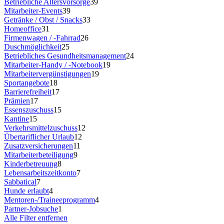
Betriebliche Altersvorsorge
39
Mitarbeiter-Events
39
Getränke / Obst / Snacks
33
Homeoffice
31
Firmenwagen / -Fahrrad
26
Duschmöglichkeit
25
Betriebliches Gesundheitsmanagement
24
Mitarbeiter-Handy / -Notebook
19
Mitarbeitervergünstigungen
19
Sportangebote
18
Barrierefreiheit
17
Prämien
17
Essenszuschuss
15
Kantine
15
Verkehrsmittelzuschuss
12
Übertariflicher Urlaub
12
Zusatzversicherungen
11
Mitarbeiterbeteiligung
9
Kinderbetreuung
8
Lebensarbeitszeitkonto
7
Sabbatical
7
Hunde erlaubt
4
Mentoren-/Traineeprogramm
4
Partner-Jobsuche
1
Alle Filter entfernen