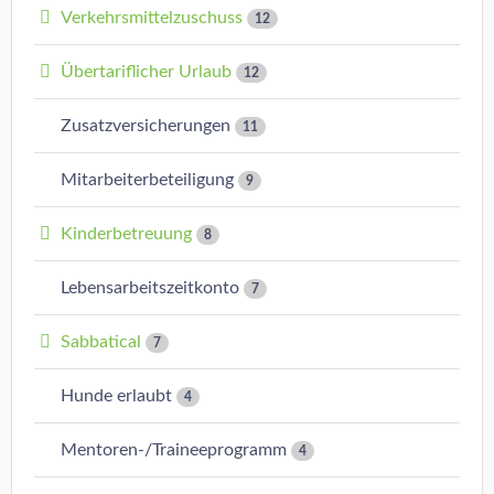
Verkehrsmittelzuschuss
12
Übertariflicher Urlaub
12
Zusatzversicherungen
11
Mitarbeiterbeteiligung
9
Kinderbetreuung
8
Lebensarbeitszeitkonto
7
Sabbatical
7
Hunde erlaubt
4
Mentoren-/Traineeprogramm
4