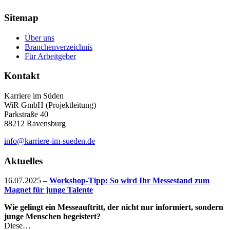
Sitemap
Über uns
Branchenverzeichnis
Für Arbeitgeber
Kontakt
Karriere im Süden
WiR GmbH (Projektleitung)
Parkstraße 40
88212 Ravensburg
info@karriere-im-sueden.de
Aktuelles
16.07.2025
–
Workshop-Tipp: So wird Ihr Messestand zum
Magnet für junge Talente
Wie gelingt ein Messeauftritt, der nicht nur informiert, sondern
junge Menschen begeistert?
Diese…