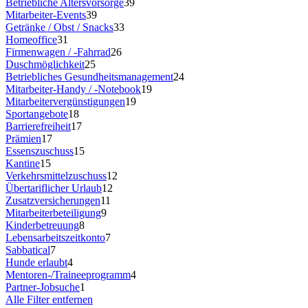
Betriebliche Altersvorsorge
39
Mitarbeiter-Events
39
Getränke / Obst / Snacks
33
Homeoffice
31
Firmenwagen / -Fahrrad
26
Duschmöglichkeit
25
Betriebliches Gesundheitsmanagement
24
Mitarbeiter-Handy / -Notebook
19
Mitarbeitervergünstigungen
19
Sportangebote
18
Barrierefreiheit
17
Prämien
17
Essenszuschuss
15
Kantine
15
Verkehrsmittelzuschuss
12
Übertariflicher Urlaub
12
Zusatzversicherungen
11
Mitarbeiterbeteiligung
9
Kinderbetreuung
8
Lebensarbeitszeitkonto
7
Sabbatical
7
Hunde erlaubt
4
Mentoren-/Traineeprogramm
4
Partner-Jobsuche
1
Alle Filter entfernen