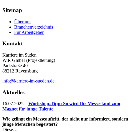
Sitemap
Über uns
Branchenverzeichnis
Für Arbeitgeber
Kontakt
Karriere im Süden
WiR GmbH (Projektleitung)
Parkstraße 40
88212 Ravensburg
info@karriere-im-sueden.de
Aktuelles
16.07.2025
–
Workshop-Tipp: So wird Ihr Messestand zum
Magnet für junge Talente
Wie gelingt ein Messeauftritt, der nicht nur informiert, sondern
junge Menschen begeistert?
Diese…