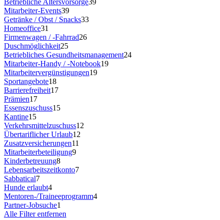
Betriebliche Altersvorsorge
39
Mitarbeiter-Events
39
Getränke / Obst / Snacks
33
Homeoffice
31
Firmenwagen / -Fahrrad
26
Duschmöglichkeit
25
Betriebliches Gesundheitsmanagement
24
Mitarbeiter-Handy / -Notebook
19
Mitarbeitervergünstigungen
19
Sportangebote
18
Barrierefreiheit
17
Prämien
17
Essenszuschuss
15
Kantine
15
Verkehrsmittelzuschuss
12
Übertariflicher Urlaub
12
Zusatzversicherungen
11
Mitarbeiterbeteiligung
9
Kinderbetreuung
8
Lebensarbeitszeitkonto
7
Sabbatical
7
Hunde erlaubt
4
Mentoren-/Traineeprogramm
4
Partner-Jobsuche
1
Alle Filter entfernen