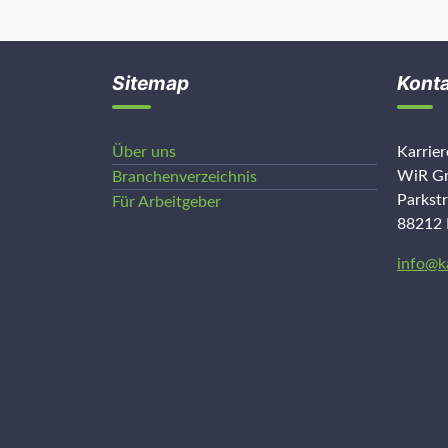
Sitemap
Kont
Über uns
Karrie
WiR Gm
Branchenverzeichnis
Parkst
Für Arbeitgeber
88212 
info@k