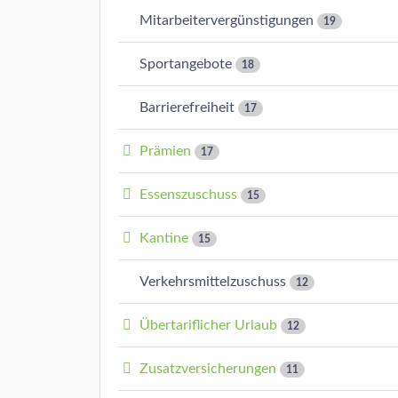
Mitarbeitervergünstigungen
19
Sportangebote
18
Barrierefreiheit
17
Prämien
17
Essenszuschuss
15
Kantine
15
Verkehrsmittelzuschuss
12
Übertariflicher Urlaub
12
Zusatzversicherungen
11