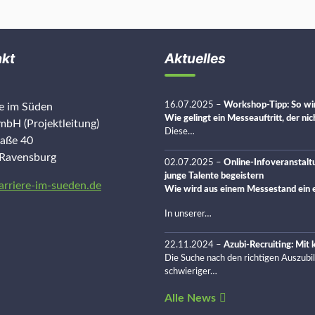
akt
Aktuelles
16.07.2025
–
Workshop-Tipp: So wir
re im Süden
Wie gelingt ein Messeauftritt, der ni
bH (Projektleitung)
Diese…
raße 40
Ravensburg
02.07.2025
–
Online-Infoveranstalt
junge Talente begeistern
arriere-im-sueden.de
Wie wird aus einem Messestand ein e
In unserer…
22.11.2024
–
Azubi-Recruiting: Mit
Die Suche nach den richtigen Auszubi
schwieriger…
Alle News