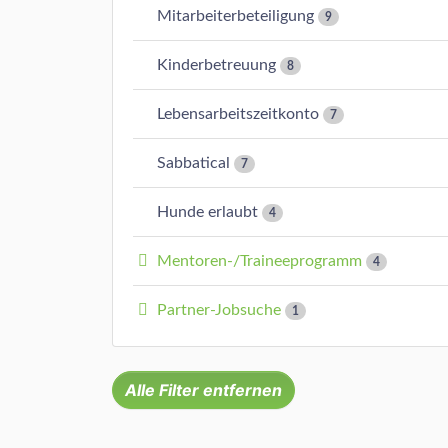
Mitarbeiterbeteiligung
9
Kinderbetreuung
8
Lebensarbeitszeitkonto
7
Sabbatical
7
Hunde erlaubt
4
Mentoren-/Traineeprogramm
4
Partner-Jobsuche
1
Alle Filter entfernen