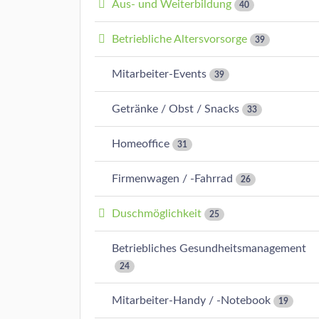
Aus- und Weiterbildung
40
Betriebliche Altersvorsorge
39
Mitarbeiter-Events
39
Getränke / Obst / Snacks
33
Homeoffice
31
Firmenwagen / -Fahrrad
26
Duschmöglichkeit
25
Betriebliches Gesundheitsmanagement
24
Mitarbeiter-Handy / -Notebook
19