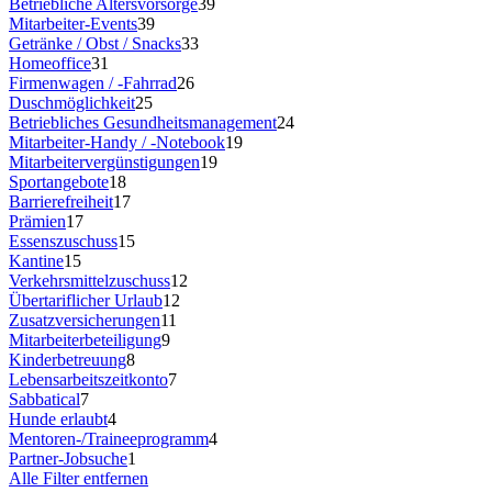
Betriebliche Altersvorsorge
39
Mitarbeiter-Events
39
Getränke / Obst / Snacks
33
Homeoffice
31
Firmenwagen / -Fahrrad
26
Duschmöglichkeit
25
Betriebliches Gesundheitsmanagement
24
Mitarbeiter-Handy / -Notebook
19
Mitarbeitervergünstigungen
19
Sportangebote
18
Barrierefreiheit
17
Prämien
17
Essenszuschuss
15
Kantine
15
Verkehrsmittelzuschuss
12
Übertariflicher Urlaub
12
Zusatzversicherungen
11
Mitarbeiterbeteiligung
9
Kinderbetreuung
8
Lebensarbeitszeitkonto
7
Sabbatical
7
Hunde erlaubt
4
Mentoren-/Traineeprogramm
4
Partner-Jobsuche
1
Alle Filter entfernen