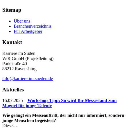
Sitemap
Über uns
Branchenverzeichnis
Für Arbeitgeber
Kontakt
Karriere im Süden
WiR GmbH (Projektleitung)
Parkstraße 40
88212 Ravensburg
info@karriere-im-sueden.de
Aktuelles
16.07.2025
–
Workshop-Tipp: So wird Ihr Messestand zum
Magnet für junge Talente
Wie gelingt ein Messeauftritt, der nicht nur informiert, sondern
junge Menschen begeistert?
Diese…