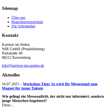
Sitemap
Über uns
Branchenverzeichnis
Für Arbeitgeber
Kontakt
Karriere im Süden
WiR GmbH (Projektleitung)
Parkstraße 40
88212 Ravensburg
info@karriere-im-sueden.de
Aktuelles
16.07.2025
–
Workshop-Tipp: So wird Ihr Messestand zum
Magnet für junge Talente
Wie gelingt ein Messeauftritt, der nicht nur informiert, sondern
junge Menschen begeistert?
Diese…