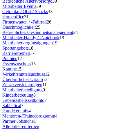
Betriebliche Altersvorsorge
39
Mitarbeiter-Events
39
Getränke / Obst / Snacks
33
Homeoffice
31
Firmenwagen / -Fahrrad
26
Duschmöglichkeit
25
Betriebliches Gesundheitsmanagement
24
Mitarbeiter-Handy / -Notebook
19
Mitarbeitervergünstigungen
19
Sportangebote
18
Barrierefreiheit
17
Prämien
17
Essenszuschuss
15
Kantine
15
Verkehrsmittelzuschuss
12
Übertariflicher Urlaub
12
Zusatzversicherungen
11
Mitarbeiterbeteiligung
9
Kinderbetreuung
8
Lebensarbeitszeitkonto
7
Sabbatical
7
Hunde erlaubt
4
Mentoren-/Traineeprogramm
4
Partner-Jobsuche
1
Alle Filter entfernen