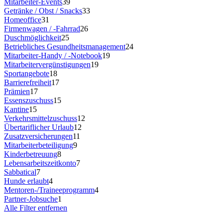
Mitarbeiter-Events
39
Getränke / Obst / Snacks
33
Homeoffice
31
Firmenwagen / -Fahrrad
26
Duschmöglichkeit
25
Betriebliches Gesundheitsmanagement
24
Mitarbeiter-Handy / -Notebook
19
Mitarbeitervergünstigungen
19
Sportangebote
18
Barrierefreiheit
17
Prämien
17
Essenszuschuss
15
Kantine
15
Verkehrsmittelzuschuss
12
Übertariflicher Urlaub
12
Zusatzversicherungen
11
Mitarbeiterbeteiligung
9
Kinderbetreuung
8
Lebensarbeitszeitkonto
7
Sabbatical
7
Hunde erlaubt
4
Mentoren-/Traineeprogramm
4
Partner-Jobsuche
1
Alle Filter entfernen