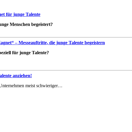
t für junge Talente
 junge Menschen begeistert?
net“ – Messeauftritte, die junge Talente begeistern
ziell für junge Talente?
lente anziehen!
le Unternehmen meist schwieriger…