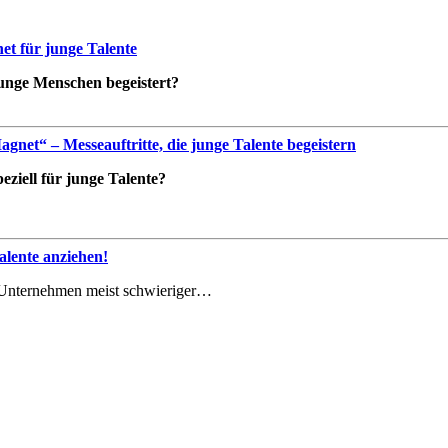
t für junge Talente
 junge Menschen begeistert?
net“ – Messeauftritte, die junge Talente begeistern
ziell für junge Talente?
lente anziehen!
le Unternehmen meist schwieriger…