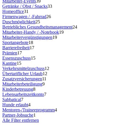
Mitarbeiter-Events
39
Getränke / Obst / Snacks
33
Homeoffice
31
Firmenwagen / -Fahrrad
26
Duschmöglichkeit
25
Betriebliches Gesundheitsmanagement
24
Mitarbeiter-Handy / -Notebook
19
Mitarbeitervergünstigungen
19
Sportangebote
18
Barrierefreiheit
17
Prämien
17
Essenszuschuss
15
Kantine
15
Verkehrsmittelzuschuss
12
Übertariflicher Urlaub
12
Zusatzversicherungen
11
Mitarbeiterbeteiligung
9
Kinderbetreuung
8
Lebensarbeitszeitkonto
7
Sabbatical
7
Hunde erlaubt
4
Mentoren-/Traineeprogramm
4
Partner-Jobsuche
1
Alle Filter entfernen