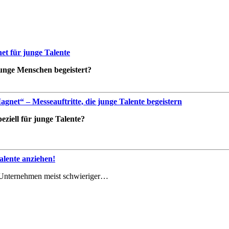
t für junge Talente
 junge Menschen begeistert?
net“ – Messeauftritte, die junge Talente begeistern
ziell für junge Talente?
lente anziehen!
le Unternehmen meist schwieriger…