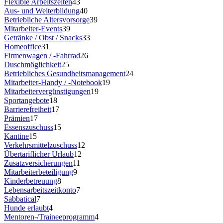
Flexible Arbeitszeiten
43
Aus- und Weiterbildung
40
Betriebliche Altersvorsorge
39
Mitarbeiter-Events
39
Getränke / Obst / Snacks
33
Homeoffice
31
Firmenwagen / -Fahrrad
26
Duschmöglichkeit
25
Betriebliches Gesundheitsmanagement
24
Mitarbeiter-Handy / -Notebook
19
Mitarbeitervergünstigungen
19
Sportangebote
18
Barrierefreiheit
17
Prämien
17
Essenszuschuss
15
Kantine
15
Verkehrsmittelzuschuss
12
Übertariflicher Urlaub
12
Zusatzversicherungen
11
Mitarbeiterbeteiligung
9
Kinderbetreuung
8
Lebensarbeitszeitkonto
7
Sabbatical
7
Hunde erlaubt
4
Mentoren-/Traineeprogramm
4