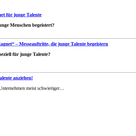
t für junge Talente
 junge Menschen begeistert?
net“ – Messeauftritte, die junge Talente begeistern
ziell für junge Talente?
lente anziehen!
le Unternehmen meist schwieriger…