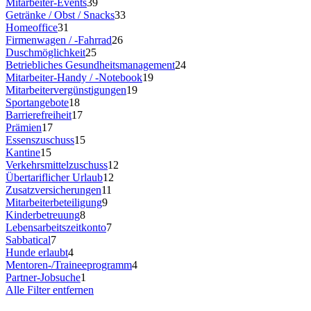
Mitarbeiter-Events
39
Getränke / Obst / Snacks
33
Homeoffice
31
Firmenwagen / -Fahrrad
26
Duschmöglichkeit
25
Betriebliches Gesundheitsmanagement
24
Mitarbeiter-Handy / -Notebook
19
Mitarbeitervergünstigungen
19
Sportangebote
18
Barrierefreiheit
17
Prämien
17
Essenszuschuss
15
Kantine
15
Verkehrsmittelzuschuss
12
Übertariflicher Urlaub
12
Zusatzversicherungen
11
Mitarbeiterbeteiligung
9
Kinderbetreuung
8
Lebensarbeitszeitkonto
7
Sabbatical
7
Hunde erlaubt
4
Mentoren-/Traineeprogramm
4
Partner-Jobsuche
1
Alle Filter entfernen