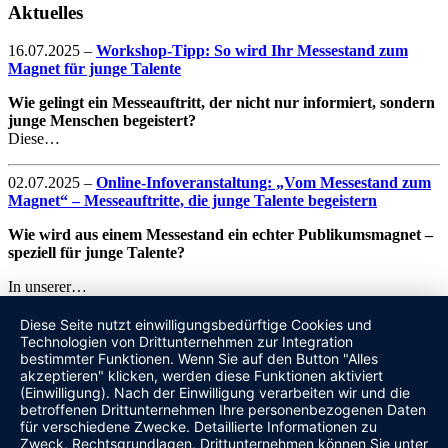
Aktuelles
16.07.2025
–
Workshop-Tipp: So wird Ihr Messestand zum
Magnet für junge Talente
Wie gelingt ein Messeauftritt, der nicht nur informiert, sondern
junge Menschen begeistert?
Diese…
02.07.2025
–
Online-Infoveranstaltung: „Vom Messestand zum
Magnet“ – Messeauftritte, die junge Talente begeistern
Wie wird aus einem Messestand ein echter Publikumsmagnet –
speziell für junge Talente?
In unserer…
Diese Seite nutzt einwilligungsbedürftige Cookies und
22.11.2024
–
Azubi-Recruiting: Mit kleinen Maßnahmen große
Technologien von Drittunternehmen zur Integration
Talente anziehen!
bestimmter Funktionen. Wenn Sie auf den Button "Alles
akzeptieren" klicken, werden diese Funktionen aktiviert
Die Suche nach den richtigen Auszubildenden gestaltet sich für viele
(Einwilligung). Nach der Einwilligung verarbeiten wir und die
Unternehmen meist schwieriger…
betroffenen Drittunternehmen Ihre personenbezogenen Daten
für verschiedene Zwecke. Detaillierte Informationen zu
Alle News
Zweck, Rechtsgrundlagen, Drittunternehmen können Sie unter