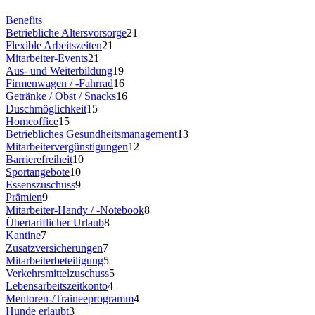
Benefits
Betriebliche Altersvorsorge
21
Flexible Arbeitszeiten
21
Mitarbeiter-Events
21
Aus- und Weiterbildung
19
Firmenwagen / -Fahrrad
16
Getränke / Obst / Snacks
16
Duschmöglichkeit
15
Homeoffice
15
Betriebliches Gesundheitsmanagement
13
Mitarbeitervergünstigungen
12
Barrierefreiheit
10
Sportangebote
10
Essenszuschuss
9
Prämien
9
Mitarbeiter-Handy / -Notebook
8
Übertariflicher Urlaub
8
Kantine
7
Zusatzversicherungen
7
Mitarbeiterbeteiligung
5
Verkehrsmittelzuschuss
5
Lebensarbeitszeitkonto
4
Mentoren-/Traineeprogramm
4
Hunde erlaubt
3