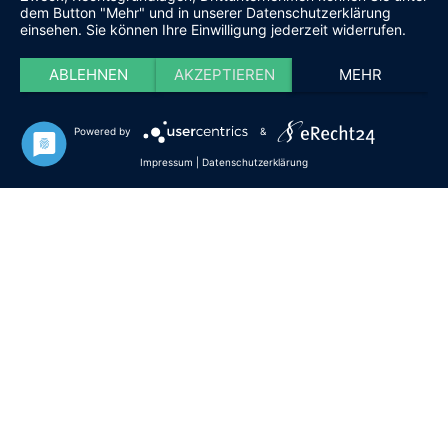
dem Button "Mehr" und in unserer Datenschutzerklärung
einsehen. Sie können Ihre Einwilligung jederzeit widerrufen.
© 2026 Karriere im Süden
ABLEHNEN
AKZEPTIEREN
MEHR
Kontakt
Nutzungsbedingungen
Datenschutz
Impressum
Powered by
&
Impressum
|
Datenschutzerklärung