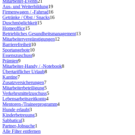
Mitarbeiter-Events
21
Aus- und Weiterbildung
19
Firmenwagen / -Fahrrad
16
Getränke / Obst / Snacks
16
Duschmöglichkeit
15
Homeoffice
15
Betriebliches Gesundheitsmanagement
13
Mitarbeitervergünstigungen
12
Barrierefreiheit
10
Sportangebote
10
Essenszuschuss
9
Prämien
9
Mitarbeiter-Handy / -Notebook
8
Übertariflicher Urlaub
8
Kantine
7
Zusatzversicherungen
7
Mitarbeiterbeteiligung
5
Verkehrsmittelzuschuss
5
Lebensarbeitszeitkonto
4
Mentoren-/Traineeprogramm
4
Hunde erlaubt
3
Kinderbetreuung
3
Sabbatical
3
Partner-Jobsuche
1
Alle Filter entfernen