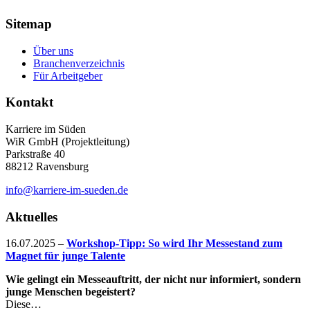
Sitemap
Über uns
Branchenverzeichnis
Für Arbeitgeber
Kontakt
Karriere im Süden
WiR GmbH (Projektleitung)
Parkstraße 40
88212 Ravensburg
info@karriere-im-sueden.de
Aktuelles
16.07.2025
–
Workshop-Tipp: So wird Ihr Messestand zum
Magnet für junge Talente
Wie gelingt ein Messeauftritt, der nicht nur informiert, sondern
junge Menschen begeistert?
Diese…