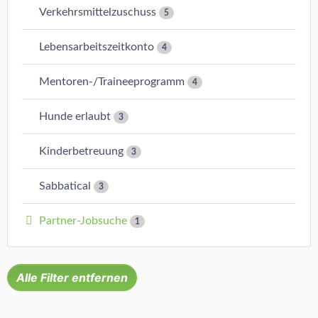
Verkehrsmittelzuschuss
5
Lebensarbeitszeitkonto
4
Mentoren-/Traineeprogramm
4
Hunde erlaubt
3
Kinderbetreuung
3
Sabbatical
3
Partner-Jobsuche
1
Alle Filter entfernen