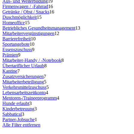
Aus- und Weiterbildung
19
Firmenwagen / -Fahrrad
16
Getränke / Obst / Snacks
16
Duschmöglichkeit
15
Homeoffice
15
Betriebliches Gesundheitsmanagement
13
Mitarbeitervergünstigungen
12
Barrierefreiheit
10
Sportangebote
10
Essenszuschuss
9
Prämien
9
Mitarbeiter-Handy / -Notebook
8
Übertariflicher Urlaub
8
Kantine
7
Zusatzversicherungen
7
Mitarbeiterbeteiligung
5
Verkehrsmittelzuschuss
5
Lebensarbeitszeitkonto
4
Mentoren-/Traineeprogramm
4
Hunde erlaubt
3
Kinderbetreuung
3
Sabbatical
3
Partner-Jobsuche
1
Alle Filter entfernen