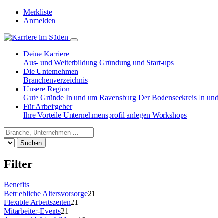
Merkliste
Anmelden
Deine Karriere
Aus- und Weiterbildung
Gründung und Start-ups
Die Unternehmen
Branchenverzeichnis
Unsere Region
Gute Gründe
In und um Ravensburg
Der Bodenseekreis
In un
Für Arbeitgeber
Ihre Vorteile
Unternehmensprofil anlegen
Workshops
Suchen
Filter
Benefits
Betriebliche Altersvorsorge
21
Flexible Arbeitszeiten
21
Mitarbeiter-Events
21