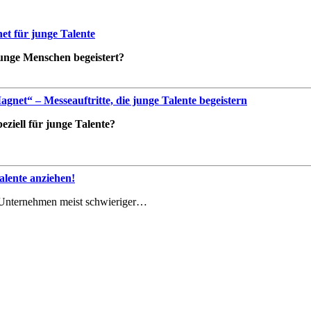
t für junge Talente
 junge Menschen begeistert?
net“ – Messeauftritte, die junge Talente begeistern
ziell für junge Talente?
lente anziehen!
le Unternehmen meist schwieriger…