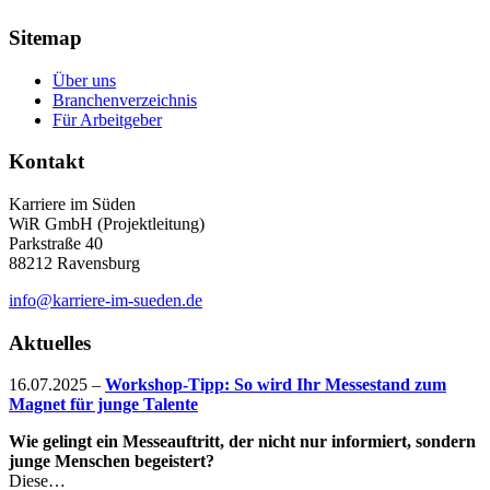
Sitemap
Über uns
Branchenverzeichnis
Für Arbeitgeber
Kontakt
Karriere im Süden
WiR GmbH (Projektleitung)
Parkstraße 40
88212 Ravensburg
info@karriere-im-sueden.de
Aktuelles
16.07.2025
–
Workshop-Tipp: So wird Ihr Messestand zum
Magnet für junge Talente
Wie gelingt ein Messeauftritt, der nicht nur informiert, sondern
junge Menschen begeistert?
Diese…