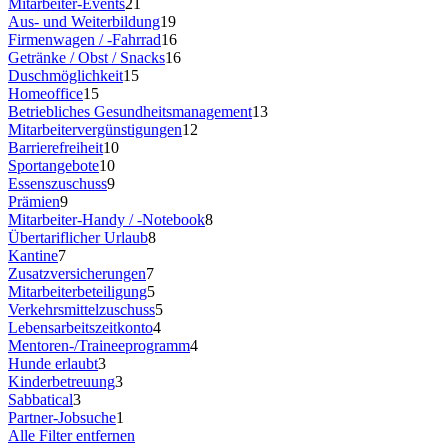
Mitarbeiter-Events
21
Aus- und Weiterbildung
19
Firmenwagen / -Fahrrad
16
Getränke / Obst / Snacks
16
Duschmöglichkeit
15
Homeoffice
15
Betriebliches Gesundheitsmanagement
13
Mitarbeitervergünstigungen
12
Barrierefreiheit
10
Sportangebote
10
Essenszuschuss
9
Prämien
9
Mitarbeiter-Handy / -Notebook
8
Übertariflicher Urlaub
8
Kantine
7
Zusatzversicherungen
7
Mitarbeiterbeteiligung
5
Verkehrsmittelzuschuss
5
Lebensarbeitszeitkonto
4
Mentoren-/Traineeprogramm
4
Hunde erlaubt
3
Kinderbetreuung
3
Sabbatical
3
Partner-Jobsuche
1
Alle Filter entfernen