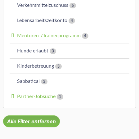
Verkehrsmittelzuschuss
5
Lebensarbeitszeitkonto
4
Mentoren-/Traineeprogramm
4
Hunde erlaubt
3
Kinderbetreuung
3
Sabbatical
3
Partner-Jobsuche
1
Alle Filter entfernen