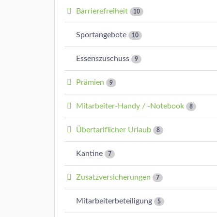
Barrierefreiheit
10
Sportangebote
10
Essenszuschuss
9
Prämien
9
Mitarbeiter-Handy / -Notebook
8
Übertariflicher Urlaub
8
Kantine
7
Zusatzversicherungen
7
Mitarbeiterbeteiligung
5