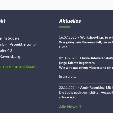
akt
Aktuelles
16.07.2025
–
Workshop-Tipp: So wir
re im Süden
Wie gelingt ein Messeauftritt, der ni
bH (Projektleitung)
Diese…
raße 40
Ravensburg
02.07.2025
–
Online-Infoveranstalt
junge Talente begeistern
arriere-im-sueden.de
Wie wird aus einem Messestand ein e
In unserer…
22.11.2024
–
Azubi-Recruiting: Mit
Die Suche nach den richtigen Auszubi
schwieriger…
Alle News