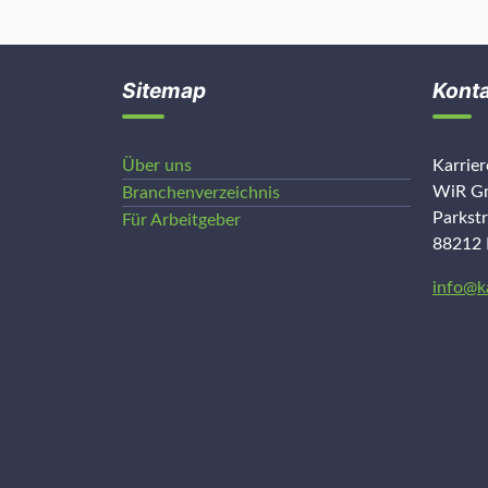
Sitemap
Kont
Über uns
Karrie
WiR Gm
Branchenverzeichnis
Parkst
Für Arbeitgeber
88212 
info@k