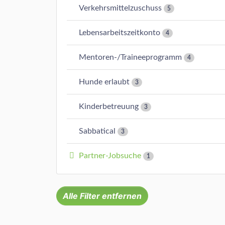
Verkehrsmittelzuschuss
5
Lebensarbeitszeitkonto
4
Mentoren-/Traineeprogramm
4
Hunde erlaubt
3
Kinderbetreuung
3
Sabbatical
3
Partner-Jobsuche
1
Alle Filter entfernen