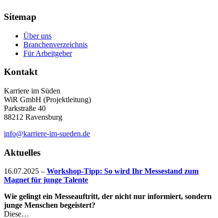
Sitemap
Über uns
Branchenverzeichnis
Für Arbeitgeber
Kontakt
Karriere im Süden
WiR GmbH (Projektleitung)
Parkstraße 40
88212 Ravensburg
info@karriere-im-sueden.de
Aktuelles
16.07.2025
–
Workshop-Tipp: So wird Ihr Messestand zum
Magnet für junge Talente
Wie gelingt ein Messeauftritt, der nicht nur informiert, sondern
junge Menschen begeistert?
Diese…