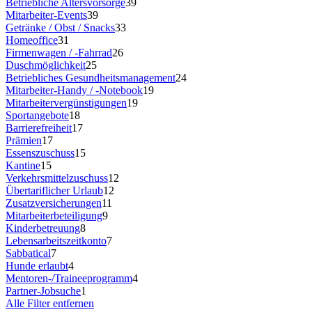
Betriebliche Altersvorsorge
39
Mitarbeiter-Events
39
Getränke / Obst / Snacks
33
Homeoffice
31
Firmenwagen / -Fahrrad
26
Duschmöglichkeit
25
Betriebliches Gesundheitsmanagement
24
Mitarbeiter-Handy / -Notebook
19
Mitarbeitervergünstigungen
19
Sportangebote
18
Barrierefreiheit
17
Prämien
17
Essenszuschuss
15
Kantine
15
Verkehrsmittelzuschuss
12
Übertariflicher Urlaub
12
Zusatzversicherungen
11
Mitarbeiterbeteiligung
9
Kinderbetreuung
8
Lebensarbeitszeitkonto
7
Sabbatical
7
Hunde erlaubt
4
Mentoren-/Traineeprogramm
4
Partner-Jobsuche
1
Alle Filter entfernen