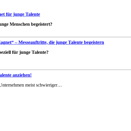
t für junge Talente
 junge Menschen begeistert?
net“ – Messeauftritte, die junge Talente begeistern
ziell für junge Talente?
lente anziehen!
le Unternehmen meist schwieriger…