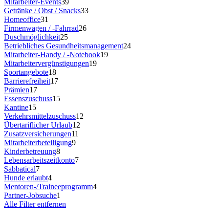
Mitarbeiter-Events
39
Getränke / Obst / Snacks
33
Homeoffice
31
Firmenwagen / -Fahrrad
26
Duschmöglichkeit
25
Betriebliches Gesundheitsmanagement
24
Mitarbeiter-Handy / -Notebook
19
Mitarbeitervergünstigungen
19
Sportangebote
18
Barrierefreiheit
17
Prämien
17
Essenszuschuss
15
Kantine
15
Verkehrsmittelzuschuss
12
Übertariflicher Urlaub
12
Zusatzversicherungen
11
Mitarbeiterbeteiligung
9
Kinderbetreuung
8
Lebensarbeitszeitkonto
7
Sabbatical
7
Hunde erlaubt
4
Mentoren-/Traineeprogramm
4
Partner-Jobsuche
1
Alle Filter entfernen