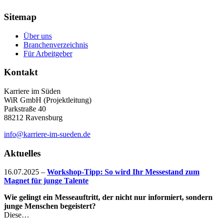
Sitemap
Über uns
Branchenverzeichnis
Für Arbeitgeber
Kontakt
Karriere im Süden
WiR GmbH (Projektleitung)
Parkstraße 40
88212 Ravensburg
info@karriere-im-sueden.de
Aktuelles
16.07.2025
–
Workshop-Tipp: So wird Ihr Messestand zum
Magnet für junge Talente
Wie gelingt ein Messeauftritt, der nicht nur informiert, sondern
junge Menschen begeistert?
Diese…