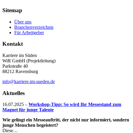
Sitemap
Über uns
Branchenverzeichnis
Für Arbeitgeber
Kontakt
Karriere im Süden
WiR GmbH (Projektleitung)
Parkstraße 40
88212 Ravensburg
info@karriere-im-sueden.de
Aktuelles
16.07.2025
–
Workshop-Tipp: So wird Ihr Messestand zum
Magnet für junge Talente
Wie gelingt ein Messeauftritt, der nicht nur informiert, sondern
junge Menschen begeistert?
Diese…