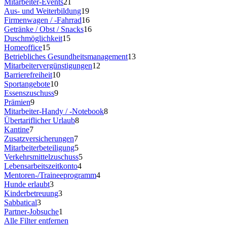
Mitarbeiter-Events
21
Aus- und Weiterbildung
19
Firmenwagen / -Fahrrad
16
Getränke / Obst / Snacks
16
Duschmöglichkeit
15
Homeoffice
15
Betriebliches Gesundheitsmanagement
13
Mitarbeitervergünstigungen
12
Barrierefreiheit
10
Sportangebote
10
Essenszuschuss
9
Prämien
9
Mitarbeiter-Handy / -Notebook
8
Übertariflicher Urlaub
8
Kantine
7
Zusatzversicherungen
7
Mitarbeiterbeteiligung
5
Verkehrsmittelzuschuss
5
Lebensarbeitszeitkonto
4
Mentoren-/Traineeprogramm
4
Hunde erlaubt
3
Kinderbetreuung
3
Sabbatical
3
Partner-Jobsuche
1
Alle Filter entfernen