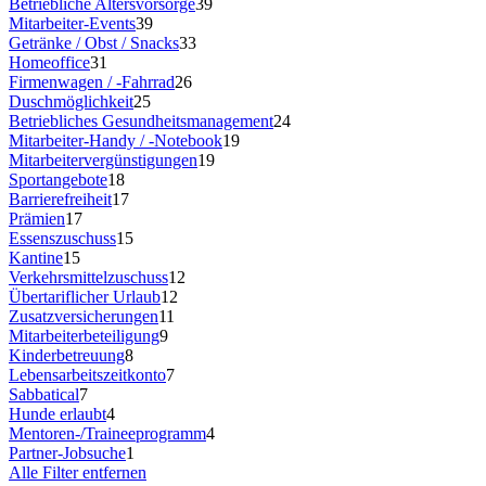
Betriebliche Altersvorsorge
39
Mitarbeiter-Events
39
Getränke / Obst / Snacks
33
Homeoffice
31
Firmenwagen / -Fahrrad
26
Duschmöglichkeit
25
Betriebliches Gesundheitsmanagement
24
Mitarbeiter-Handy / -Notebook
19
Mitarbeitervergünstigungen
19
Sportangebote
18
Barrierefreiheit
17
Prämien
17
Essenszuschuss
15
Kantine
15
Verkehrsmittelzuschuss
12
Übertariflicher Urlaub
12
Zusatzversicherungen
11
Mitarbeiterbeteiligung
9
Kinderbetreuung
8
Lebensarbeitszeitkonto
7
Sabbatical
7
Hunde erlaubt
4
Mentoren-/Traineeprogramm
4
Partner-Jobsuche
1
Alle Filter entfernen