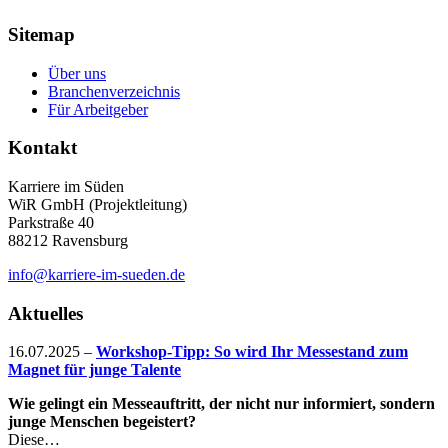
Sitemap
Über uns
Branchenverzeichnis
Für Arbeitgeber
Kontakt
Karriere im Süden
WiR GmbH (Projektleitung)
Parkstraße 40
88212 Ravensburg
info@karriere-im-sueden.de
Aktuelles
16.07.2025
–
Workshop-Tipp: So wird Ihr Messestand zum
Magnet für junge Talente
Wie gelingt ein Messeauftritt, der nicht nur informiert, sondern
junge Menschen begeistert?
Diese…