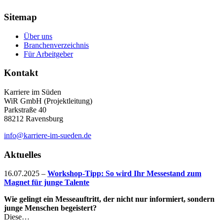
Sitemap
Über uns
Branchenverzeichnis
Für Arbeitgeber
Kontakt
Karriere im Süden
WiR GmbH (Projektleitung)
Parkstraße 40
88212 Ravensburg
info@karriere-im-sueden.de
Aktuelles
16.07.2025
–
Workshop-Tipp: So wird Ihr Messestand zum
Magnet für junge Talente
Wie gelingt ein Messeauftritt, der nicht nur informiert, sondern
junge Menschen begeistert?
Diese…