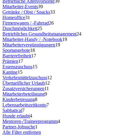
Betriebliche Altersvorsorge
39
Mitarbeiter-Events
39
Getränke / Obst / Snacks
33
Homeoffice
31
Firmenwagen / -Fahrrad
26
Duschmöglichkeit
25
Betriebliches Gesundheitsmanagement
24
Mitarbeiter-Handy / -Notebook
19
Mitarbeitervergünstigungen
19
Sportangebote
18
Barrierefreiheit
17
Prämien
17
Essenszuschuss
15
Kantine
15
Verkehrsmittelzuschuss
12
Übertariflicher Urlaub
12
Zusatzversicherungen
11
Mitarbeiterbeteiligung
9
Kinderbetreuung
8
Lebensarbeitszeitkonto
7
Sabbatical
7
Hunde erlaubt
4
Mentoren-/Traineeprogramm
4
Partner-Jobsuche
1
Alle Filter entfernen