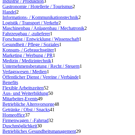
Industrie / Produktion
3
Gastronomie / Hotellerie / Tourismus
2
Handel
2
Informations- / Kommunikationstechnik
2
Logistik / Transport / Verkehr
2
Maschinenbau / Anlagenbau / Mechatronik
2
Fahrzeugbau / -zulieferer
1
Forschung / Entwicklung / Wissenschaft
1
Gesundheit / Pflege / Soziales
1
Konsum- / Gebrauchsgüter
1
Marketing / Werbung / PR
1
Medizin / Medizintechnik
1
Unternehmensberatung / Recht / Steuern
1
Verlagswesen / Medien
1
Öffentlicher Dienst / Vereine / Verbände
1
Benefits
Flexible Arbeitszeiten
52
Aus- und Weiterbildung
50
Mitarbeiter-Events
49
Betriebliche Altersvorsorge
48
Getränke / Obst / Snacks
41
Homeoffice
37
Firmenwagen / -Fahrrad
32
Duschmöglichkeit
30
Betriebliches Gesundheitsmanagement
29