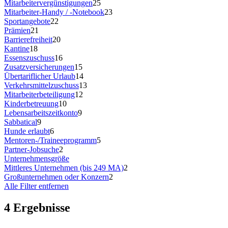
Mitarbeitervergünstigungen
25
Mitarbeiter-Handy / -Notebook
23
Sportangebote
22
Prämien
21
Barrierefreiheit
20
Kantine
18
Essenszuschuss
16
Zusatzversicherungen
15
Übertariflicher Urlaub
14
Verkehrsmittelzuschuss
13
Mitarbeiterbeteiligung
12
Kinderbetreuung
10
Lebensarbeitszeitkonto
9
Sabbatical
9
Hunde erlaubt
6
Mentoren-/Traineeprogramm
5
Partner-Jobsuche
2
Unternehmensgröße
Mittleres Unternehmen (bis 249 MA)
2
Großunternehmen oder Konzern
2
Alle Filter entfernen
4 Ergebnisse