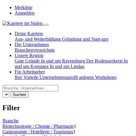
Merkliste
Anmelden
Deine Karriere
Aus- und Weiterbildung
Gründung und Start-ups
Die Unternehmen
Branchenverzeichnis
Unsere Region
Gute Gründe
In und um Ravensburg
Der Bodenseekreis
In
und um Konstanz
In und um Lindau
Für Arbeitgeber
Ihre Vorteile
Unternehmensprofil anlegen
Workshops
Suchen
Filter
Branche
Biotechnologie / Chemie / Pharmazie
1
Gastronomie / Hotellerie / Tourismus
1