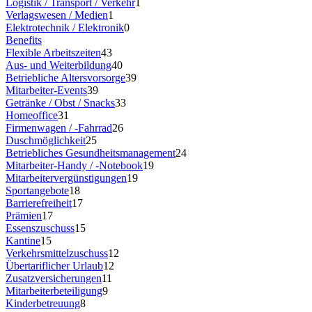
Logistik / Transport / Verkehr
1
Verlagswesen / Medien
1
Elektrotechnik / Elektronik
0
Benefits
Flexible Arbeitszeiten
43
Aus- und Weiterbildung
40
Betriebliche Altersvorsorge
39
Mitarbeiter-Events
39
Getränke / Obst / Snacks
33
Homeoffice
31
Firmenwagen / -Fahrrad
26
Duschmöglichkeit
25
Betriebliches Gesundheitsmanagement
24
Mitarbeiter-Handy / -Notebook
19
Mitarbeitervergünstigungen
19
Sportangebote
18
Barrierefreiheit
17
Prämien
17
Essenszuschuss
15
Kantine
15
Verkehrsmittelzuschuss
12
Übertariflicher Urlaub
12
Zusatzversicherungen
11
Mitarbeiterbeteiligung
9
Kinderbetreuung
8