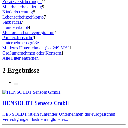
Zusatzversicherungen
11
Mitarbeiterbeteiligung
9
Kinderbetreuung
8
Lebensarbeitszeitkonto
7
Sabbatical
7
Hunde erlaubt
4
Mentoren-/Traineeprogramm
4
Partner-Jobsuche
1
Unternehmensgröße
Mittleres Unternehmen (bis 249 MA)
1
Großunternehmen oder Konzern
1
Alle Filter entfernen
2 Ergebnisse
HENSOLDT Sensors GmbH
HENSOLDT ist ein führendes Unternehmen der europäischen
Verteidigungsindustrie mit globaler...