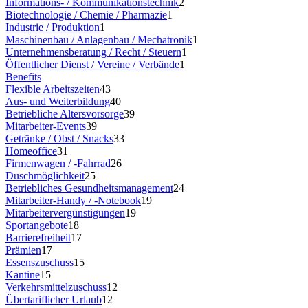
Informations- / Kommunikationstechnik
2
Biotechnologie / Chemie / Pharmazie
1
Industrie / Produktion
1
Maschinenbau / Anlagenbau / Mechatronik
1
Unternehmensberatung / Recht / Steuern
1
Öffentlicher Dienst / Vereine / Verbände
1
Benefits
Flexible Arbeitszeiten
43
Aus- und Weiterbildung
40
Betriebliche Altersvorsorge
39
Mitarbeiter-Events
39
Getränke / Obst / Snacks
33
Homeoffice
31
Firmenwagen / -Fahrrad
26
Duschmöglichkeit
25
Betriebliches Gesundheitsmanagement
24
Mitarbeiter-Handy / -Notebook
19
Mitarbeitervergünstigungen
19
Sportangebote
18
Barrierefreiheit
17
Prämien
17
Essenszuschuss
15
Kantine
15
Verkehrsmittelzuschuss
12
Übertariflicher Urlaub
12