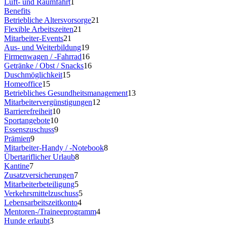
Luft- und Raumfahrt
1
Benefits
Betriebliche Altersvorsorge
21
Flexible Arbeitszeiten
21
Mitarbeiter-Events
21
Aus- und Weiterbildung
19
Firmenwagen / -Fahrrad
16
Getränke / Obst / Snacks
16
Duschmöglichkeit
15
Homeoffice
15
Betriebliches Gesundheitsmanagement
13
Mitarbeitervergünstigungen
12
Barrierefreiheit
10
Sportangebote
10
Essenszuschuss
9
Prämien
9
Mitarbeiter-Handy / -Notebook
8
Übertariflicher Urlaub
8
Kantine
7
Zusatzversicherungen
7
Mitarbeiterbeteiligung
5
Verkehrsmittelzuschuss
5
Lebensarbeitszeitkonto
4
Mentoren-/Traineeprogramm
4
Hunde erlaubt
3