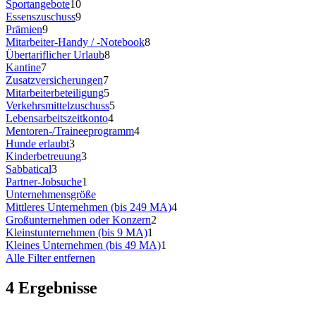
Sportangebote
10
Essenszuschuss
9
Prämien
9
Mitarbeiter-Handy / -Notebook
8
Übertariflicher Urlaub
8
Kantine
7
Zusatzversicherungen
7
Mitarbeiterbeteiligung
5
Verkehrsmittelzuschuss
5
Lebensarbeitszeitkonto
4
Mentoren-/Traineeprogramm
4
Hunde erlaubt
3
Kinderbetreuung
3
Sabbatical
3
Partner-Jobsuche
1
Unternehmensgröße
Mittleres Unternehmen (bis 249 MA)
4
Großunternehmen oder Konzern
2
Kleinstunternehmen (bis 9 MA)
1
Kleines Unternehmen (bis 49 MA)
1
Alle Filter entfernen
4 Ergebnisse