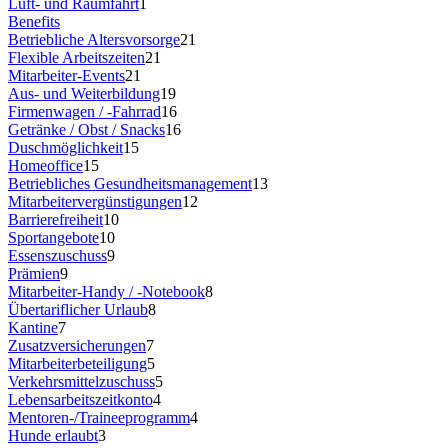
Luft- und Raumfahrt
1
Benefits
Betriebliche Altersvorsorge
21
Flexible Arbeitszeiten
21
Mitarbeiter-Events
21
Aus- und Weiterbildung
19
Firmenwagen / -Fahrrad
16
Getränke / Obst / Snacks
16
Duschmöglichkeit
15
Homeoffice
15
Betriebliches Gesundheitsmanagement
13
Mitarbeitervergünstigungen
12
Barrierefreiheit
10
Sportangebote
10
Essenszuschuss
9
Prämien
9
Mitarbeiter-Handy / -Notebook
8
Übertariflicher Urlaub
8
Kantine
7
Zusatzversicherungen
7
Mitarbeiterbeteiligung
5
Verkehrsmittelzuschuss
5
Lebensarbeitszeitkonto
4
Mentoren-/Traineeprogramm
4
Hunde erlaubt
3