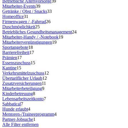
Betriebliche Altersvorsorge
39
Mitarbeiter-Events
39
Getränke / Obst / Snacks
33
Homeoffice
31
Firmenwagen / -Fahrrad
26
Duschmöglichkeit
25
Betriebliches Gesundheitsmanagement
24
Mitarbeiter-Handy / -Notebook
19
Mitarbeitervergünstigungen
19
Sportangebote
18
Barrierefreiheit
17
Prämien
17
Essenszuschuss
15
Kantine
15
Verkehrsmittelzuschuss
12
Übertariflicher Urlaub
12
Zusatzversicherungen
11
Mitarbeiterbeteiligung
9
Kinderbetreuung
8
Lebensarbeitszeitkonto
7
Sabbatical
7
Hunde erlaubt
4
Mentoren-/Traineeprogramm
4
Partner-Jobsuche
1
Alle Filter entfernen