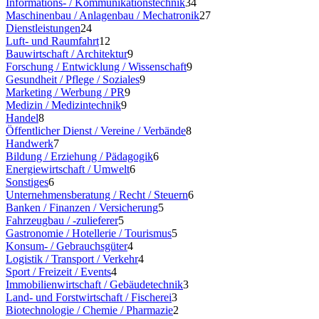
Informations- / Kommunikationstechnik
34
Maschinenbau / Anlagenbau / Mechatronik
27
Dienstleistungen
24
Luft- und Raumfahrt
12
Bauwirtschaft / Architektur
9
Forschung / Entwicklung / Wissenschaft
9
Gesundheit / Pflege / Soziales
9
Marketing / Werbung / PR
9
Medizin / Medizintechnik
9
Handel
8
Öffentlicher Dienst / Vereine / Verbände
8
Handwerk
7
Bildung / Erziehung / Pädagogik
6
Energiewirtschaft / Umwelt
6
Sonstiges
6
Unternehmensberatung / Recht / Steuern
6
Banken / Finanzen / Versicherung
5
Fahrzeugbau / -zulieferer
5
Gastronomie / Hotellerie / Tourismus
5
Konsum- / Gebrauchsgüter
4
Logistik / Transport / Verkehr
4
Sport / Freizeit / Events
4
Immobilienwirtschaft / Gebäudetechnik
3
Land- und Forstwirtschaft / Fischerei
3
Biotechnologie / Chemie / Pharmazie
2