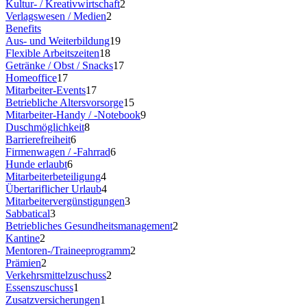
Kultur- / Kreativwirtschaft
2
Verlagswesen / Medien
2
Benefits
Aus- und Weiterbildung
19
Flexible Arbeitszeiten
18
Getränke / Obst / Snacks
17
Homeoffice
17
Mitarbeiter-Events
17
Betriebliche Altersvorsorge
15
Mitarbeiter-Handy / -Notebook
9
Duschmöglichkeit
8
Barrierefreiheit
6
Firmenwagen / -Fahrrad
6
Hunde erlaubt
6
Mitarbeiterbeteiligung
4
Übertariflicher Urlaub
4
Mitarbeitervergünstigungen
3
Sabbatical
3
Betriebliches Gesundheitsmanagement
2
Kantine
2
Mentoren-/Traineeprogramm
2
Prämien
2
Verkehrsmittelzuschuss
2
Essenszuschuss
1
Zusatzversicherungen
1