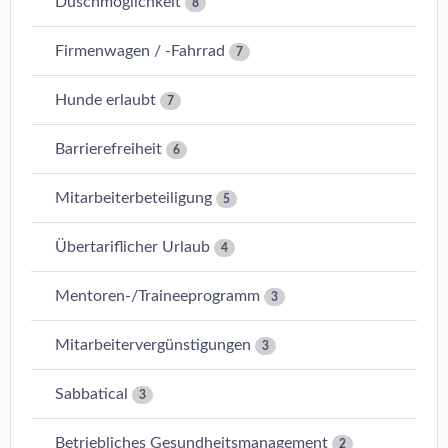
Duschmöglichkeit
8
Firmenwagen / -Fahrrad
7
Hunde erlaubt
7
Barrierefreiheit
6
Mitarbeiterbeteiligung
5
Übertariflicher Urlaub
4
Mentoren-/Traineeprogramm
3
Mitarbeitervergünstigungen
3
Sabbatical
3
Betriebliches Gesundheitsmanagement
2