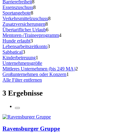
Barrierefreiheit
8
Essenszuschuss
8
Sportangebote
8
Verkehrsmittelzuschuss
8
Zusatzversicherungen
8
Übertariflicher Urlaub
6
Mentoren-/Traineeprogramm
4
Hunde erlaubt
3
Lebensarbeitszeitkonto
3
Sabbatical
3
Kinderbetreuung
1
Unternehmensgröße
Mittleres Unternehmen (bis 249 MA)
2
Großunternehmen oder Konzern
1
Alle Filter entfernen
3 Ergebnisse
Ravensburger Gruppe