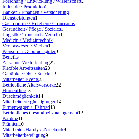
Forschung / Entwicklung / Wissenschaft
2
Industrie / Produktion
2
Banken / Finanzen / Versicherung
1
Dienstleistungen
1
Gastronomie / Hotellerie / Tourismus
1
Gesundheit / Pflege / Soziales
1
Logistik / Transport / Verkehr
1
Medizin / Medizintechnik
1
Verlagswesen / Medien
1
Konsum- / Gebrauchsgüter
0
Benefits
Aus- und Weiterbildung
25
Flexible Arbeitszeiten
23
Getränke / Obst / Snacks
23
Mitarbeiter-Events
23
Betriebliche Altersvorsorge
22
Homeoffice
18
Duschmöglichkeit
14
Mitarbeitervergünstigungen
14
Firmenwagen / -Fahrrad
13
Betriebliches Gesundheitsmanagement
12
Kantine
11
Prämien
10
Mitarbeiter-Handy / -Notebook
9
Mitarbeiterbeteiligung
9