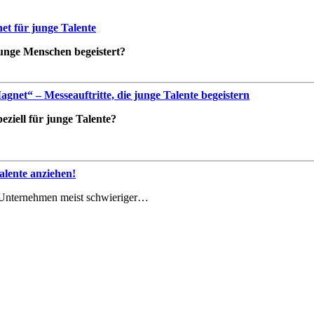
t für junge Talente
 junge Menschen begeistert?
net“ – Messeauftritte, die junge Talente begeistern
ziell für junge Talente?
lente anziehen!
le Unternehmen meist schwieriger…