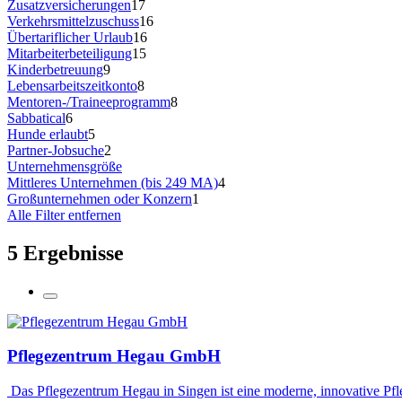
Zusatzversicherungen
17
Verkehrsmittelzuschuss
16
Übertariflicher Urlaub
16
Mitarbeiterbeteiligung
15
Kinderbetreuung
9
Lebensarbeitszeitkonto
8
Mentoren-/Traineeprogramm
8
Sabbatical
6
Hunde erlaubt
5
Partner-Jobsuche
2
Unternehmensgröße
Mittleres Unternehmen (bis 249 MA)
4
Großunternehmen oder Konzern
1
Alle Filter entfernen
5 Ergebnisse
Pflegezentrum Hegau GmbH
Das Pflegezentrum Hegau in Singen ist eine moderne, innovative Pfl