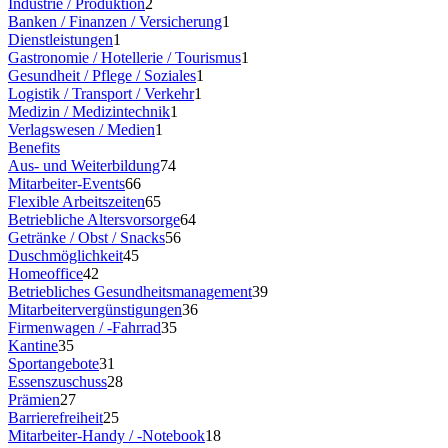
Industrie / Produktion
2
Banken / Finanzen / Versicherung
1
Dienstleistungen
1
Gastronomie / Hotellerie / Tourismus
1
Gesundheit / Pflege / Soziales
1
Logistik / Transport / Verkehr
1
Medizin / Medizintechnik
1
Verlagswesen / Medien
1
Benefits
Aus- und Weiterbildung
74
Mitarbeiter-Events
66
Flexible Arbeitszeiten
65
Betriebliche Altersvorsorge
64
Getränke / Obst / Snacks
56
Duschmöglichkeit
45
Homeoffice
42
Betriebliches Gesundheitsmanagement
39
Mitarbeitervergünstigungen
36
Firmenwagen / -Fahrrad
35
Kantine
35
Sportangebote
31
Essenszuschuss
28
Prämien
27
Barrierefreiheit
25
Mitarbeiter-Handy / -Notebook
18