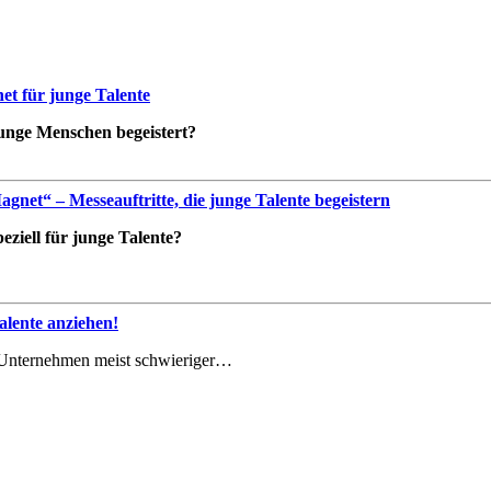
t für junge Talente
 junge Menschen begeistert?
net“ – Messeauftritte, die junge Talente begeistern
ziell für junge Talente?
lente anziehen!
le Unternehmen meist schwieriger…