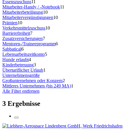
Essenszuschuss
11
Mitarbeiter-Handy / -Notebook
11
Mitarbeiterbeteiligung
10
Mitarbeitervergünstigungen
10
Prämien
10
Verkehrsmittelzuschuss
10
Barrierefreiheit
7
Zusatzversicherungen
7
Mentoren-/Traineeprogramm
6
Sabbatical
6
Lebensarbeitszeitkonto
5
Hunde erlaubt
4
Kinderbetreuung
3
Übertariflicher Urlaub
1
Unternehmensgröße
Großunternehmen oder Konzern
2
Mittleres Unternehmen (bis 249 MA)
1
Alle Filter entfernen
3 Ergebnisse