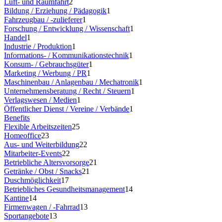
Luft- und Raumfahrt
2
Bildung / Erziehung / Pädagogik
1
Fahrzeugbau / -zulieferer
1
Forschung / Entwicklung / Wissenschaft
1
Handel
1
Industrie / Produktion
1
Informations- / Kommunikationstechnik
1
Konsum- / Gebrauchsgüter
1
Marketing / Werbung / PR
1
Maschinenbau / Anlagenbau / Mechatronik
1
Unternehmensberatung / Recht / Steuern
1
Verlagswesen / Medien
1
Öffentlicher Dienst / Vereine / Verbände
1
Benefits
Flexible Arbeitszeiten
25
Homeoffice
23
Aus- und Weiterbildung
22
Mitarbeiter-Events
22
Betriebliche Altersvorsorge
21
Getränke / Obst / Snacks
21
Duschmöglichkeit
17
Betriebliches Gesundheitsmanagement
14
Kantine
14
Firmenwagen / -Fahrrad
13
Sportangebote
13