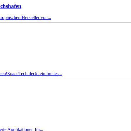
chshafen
opäischen Hersteller von...
en!SpaceTech deckt ein breites...
rte Applikationen für...