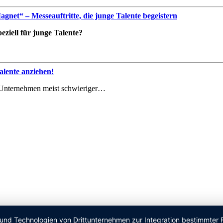
net“ – Messeauftritte, die junge Talente begeistern
ziell für junge Talente?
lente anziehen!
le Unternehmen meist schwieriger…
 und Technologien von Drittunternehmen zur Integration bestimmter F