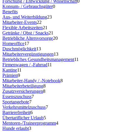
Forschung / Entwicklung / Wissenschaft
0
Konsum- / Gebrauchsgüter
0
Benefits
Aus- und Weiterbildung
23
Mitarbeiter-Events
22
Flexible Arbeitszeiten
21
Getränke / Obst / Snacks
21
Betriebliche Altersvorsorge
20
Homeoffice
17
Duschmöglichkeit
13
Mitarbeitervergünstigungen
13
Betriebliches Gesundheitsmanagement
11
Firmenwagen / -Fahrrad
11
Kantine
11
Prämien
9
Mitarbeiter-Handy / -Notebook
8
Mitarbeiterbeteiligung
8
Zusatzversicherungen
8
Essenszuschuss
7
Sportangebote
7
Verkehrsmittelzuschuss
7
Barrierefreiheit
6
Übertariflicher Urlaub
5
Mentoren-/Traineeprogramm
4
Hunde erlaubt
3