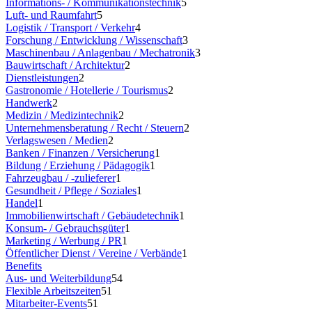
Informations- / Kommunikationstechnik
5
Luft- und Raumfahrt
5
Logistik / Transport / Verkehr
4
Forschung / Entwicklung / Wissenschaft
3
Maschinenbau / Anlagenbau / Mechatronik
3
Bauwirtschaft / Architektur
2
Dienstleistungen
2
Gastronomie / Hotellerie / Tourismus
2
Handwerk
2
Medizin / Medizintechnik
2
Unternehmensberatung / Recht / Steuern
2
Verlagswesen / Medien
2
Banken / Finanzen / Versicherung
1
Bildung / Erziehung / Pädagogik
1
Fahrzeugbau / -zulieferer
1
Gesundheit / Pflege / Soziales
1
Handel
1
Immobilienwirtschaft / Gebäudetechnik
1
Konsum- / Gebrauchsgüter
1
Marketing / Werbung / PR
1
Öffentlicher Dienst / Vereine / Verbände
1
Benefits
Aus- und Weiterbildung
54
Flexible Arbeitszeiten
51
Mitarbeiter-Events
51