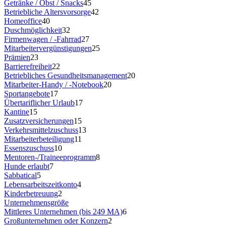
Getränke / Obst / Snacks
45
Betriebliche Altersvorsorge
42
Homeoffice
40
Duschmöglichkeit
32
Firmenwagen / -Fahrrad
27
Mitarbeitervergünstigungen
25
Prämien
23
Barrierefreiheit
22
Betriebliches Gesundheitsmanagement
20
Mitarbeiter-Handy / -Notebook
20
Sportangebote
17
Übertariflicher Urlaub
17
Kantine
15
Zusatzversicherungen
15
Verkehrsmittelzuschuss
13
Mitarbeiterbeteiligung
11
Essenszuschuss
10
Mentoren-/Traineeprogramm
8
Hunde erlaubt
7
Sabbatical
5
Lebensarbeitszeitkonto
4
Kinderbetreuung
2
Unternehmensgröße
Mittleres Unternehmen (bis 249 MA)
6
Großunternehmen oder Konzern
2