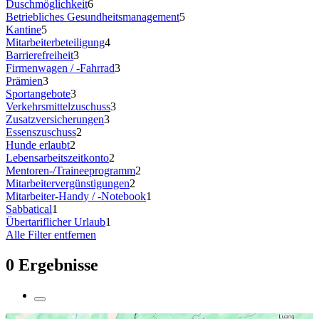
Duschmöglichkeit
6
Betriebliches Gesundheitsmanagement
5
Kantine
5
Mitarbeiterbeteiligung
4
Barrierefreiheit
3
Firmenwagen / -Fahrrad
3
Prämien
3
Sportangebote
3
Verkehrsmittelzuschuss
3
Zusatzversicherungen
3
Essenszuschuss
2
Hunde erlaubt
2
Lebensarbeitszeitkonto
2
Mentoren-/Traineeprogramm
2
Mitarbeitervergünstigungen
2
Mitarbeiter-Handy / -Notebook
1
Sabbatical
1
Übertariflicher Urlaub
1
Alle Filter entfernen
0 Ergebnisse