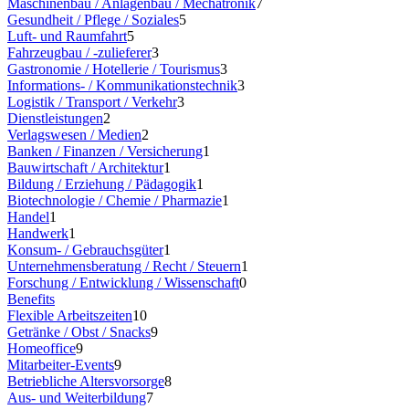
Maschinenbau / Anlagenbau / Mechatronik
7
Gesundheit / Pflege / Soziales
5
Luft- und Raumfahrt
5
Fahrzeugbau / -zulieferer
3
Gastronomie / Hotellerie / Tourismus
3
Informations- / Kommunikationstechnik
3
Logistik / Transport / Verkehr
3
Dienstleistungen
2
Verlagswesen / Medien
2
Banken / Finanzen / Versicherung
1
Bauwirtschaft / Architektur
1
Bildung / Erziehung / Pädagogik
1
Biotechnologie / Chemie / Pharmazie
1
Handel
1
Handwerk
1
Konsum- / Gebrauchsgüter
1
Unternehmensberatung / Recht / Steuern
1
Forschung / Entwicklung / Wissenschaft
0
Benefits
Flexible Arbeitszeiten
10
Getränke / Obst / Snacks
9
Homeoffice
9
Mitarbeiter-Events
9
Betriebliche Altersvorsorge
8
Aus- und Weiterbildung
7