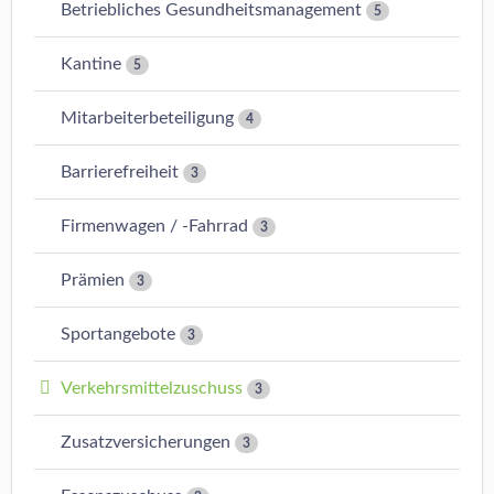
Betriebliches Gesundheitsmanagement
5
Kantine
5
Mitarbeiterbeteiligung
4
Barrierefreiheit
3
Firmenwagen / -Fahrrad
3
Prämien
3
Sportangebote
3
Verkehrsmittelzuschuss
3
Zusatzversicherungen
3