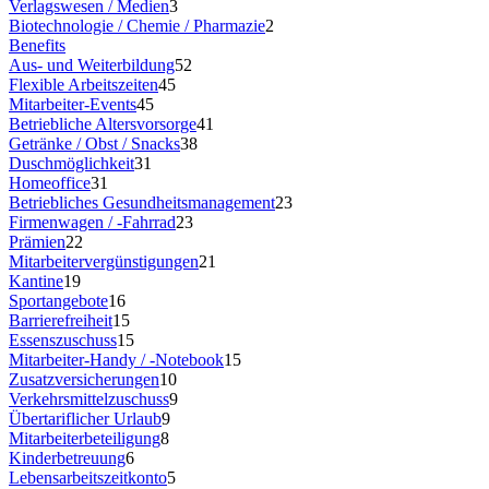
Verlagswesen / Medien
3
Biotechnologie / Chemie / Pharmazie
2
Benefits
Aus- und Weiterbildung
52
Flexible Arbeitszeiten
45
Mitarbeiter-Events
45
Betriebliche Altersvorsorge
41
Getränke / Obst / Snacks
38
Duschmöglichkeit
31
Homeoffice
31
Betriebliches Gesundheitsmanagement
23
Firmenwagen / -Fahrrad
23
Prämien
22
Mitarbeitervergünstigungen
21
Kantine
19
Sportangebote
16
Barrierefreiheit
15
Essenszuschuss
15
Mitarbeiter-Handy / -Notebook
15
Zusatzversicherungen
10
Verkehrsmittelzuschuss
9
Übertariflicher Urlaub
9
Mitarbeiterbeteiligung
8
Kinderbetreuung
6
Lebensarbeitszeitkonto
5