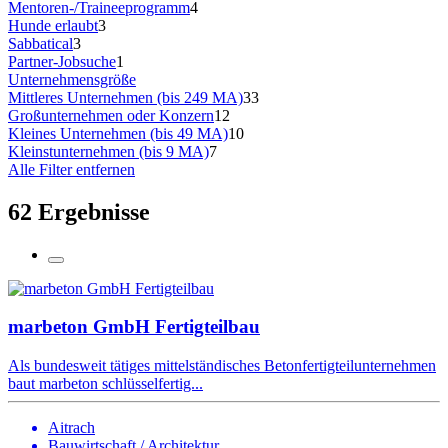
Mentoren-/Traineeprogramm
4
Hunde erlaubt
3
Sabbatical
3
Partner-Jobsuche
1
Unternehmensgröße
Mittleres Unternehmen (bis 249 MA)
33
Großunternehmen oder Konzern
12
Kleines Unternehmen (bis 49 MA)
10
Kleinstunternehmen (bis 9 MA)
7
Alle Filter entfernen
62 Ergebnisse
marbeton GmbH Fertigteilbau
Als bundesweit tätiges mittelständisches Betonfertigteilunternehmen
baut marbeton schlüsselfertig...
Aitrach
Bauwirtschaft / Architektur