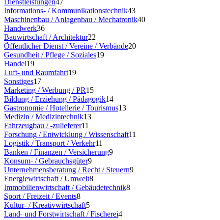
Dienstleistungen
47
Informations- / Kommunikationstechnik
43
Maschinenbau / Anlagenbau / Mechatronik
40
Handwerk
36
Bauwirtschaft / Architektur
22
Öffentlicher Dienst / Vereine / Verbände
20
Gesundheit / Pflege / Soziales
19
Handel
19
Luft- und Raumfahrt
19
Sonstiges
17
Marketing / Werbung / PR
15
Bildung / Erziehung / Pädagogik
14
Gastronomie / Hotellerie / Tourismus
13
Medizin / Medizintechnik
13
Fahrzeugbau / -zulieferer
11
Forschung / Entwicklung / Wissenschaft
11
Logistik / Transport / Verkehr
11
Banken / Finanzen / Versicherung
9
Konsum- / Gebrauchsgüter
9
Unternehmensberatung / Recht / Steuern
9
Energiewirtschaft / Umwelt
8
Immobilienwirtschaft / Gebäudetechnik
8
Sport / Freizeit / Events
8
Kultur- / Kreativwirtschaft
5
Land- und Forstwirtschaft / Fischerei
4