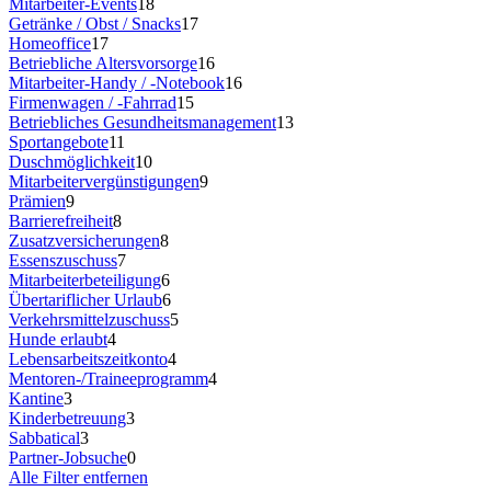
Mitarbeiter-Events
18
Getränke / Obst / Snacks
17
Homeoffice
17
Betriebliche Altersvorsorge
16
Mitarbeiter-Handy / -Notebook
16
Firmenwagen / -Fahrrad
15
Betriebliches Gesundheitsmanagement
13
Sportangebote
11
Duschmöglichkeit
10
Mitarbeitervergünstigungen
9
Prämien
9
Barrierefreiheit
8
Zusatzversicherungen
8
Essenszuschuss
7
Mitarbeiterbeteiligung
6
Übertariflicher Urlaub
6
Verkehrsmittelzuschuss
5
Hunde erlaubt
4
Lebensarbeitszeitkonto
4
Mentoren-/Traineeprogramm
4
Kantine
3
Kinderbetreuung
3
Sabbatical
3
Partner-Jobsuche
0
Alle Filter entfernen