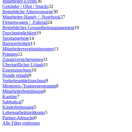
Mitarbeiter-Events
36
Getränke / Obst / Snacks
32
Betriebliche Altersvorsorge
30
Mitarbeiter-Handy / -Notebook
27
Firmenwagen / -Fahrrad
24
Betriebliches Gesundheitsmanagement
19
Duschmöglichkeit
19
Sportangebote
14
Barrierefreiheit
13
Mitarbeitervergünstigungen
13
Prämien
12
Zusatzversicherungen
11
Übertariflicher Urlaub
11
Essenszuschuss
10
Hunde erlaubt
9
Verkehrsmittelzuschuss
9
Mentoren-/Traineeprogramm
8
Mitarbeiterbeteiligung
8
Kantine
7
Sabbatical
7
Kinderbetreuung
5
Lebensarbeitszeitkonto
5
Partner-Jobsuche
0
Alle Filter entfernen