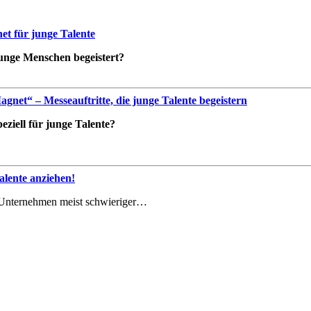
t für junge Talente
 junge Menschen begeistert?
net“ – Messeauftritte, die junge Talente begeistern
ziell für junge Talente?
lente anziehen!
le Unternehmen meist schwieriger…