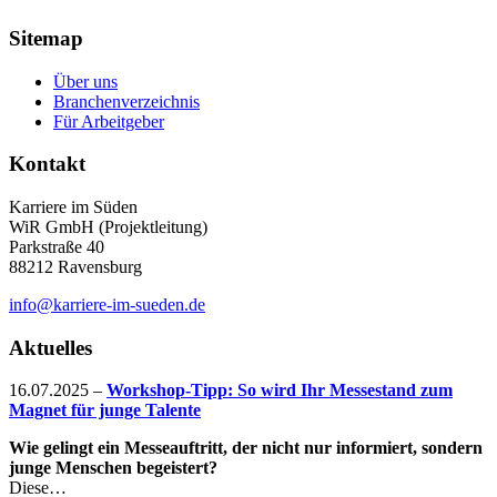
Sitemap
Über uns
Branchenverzeichnis
Für Arbeitgeber
Kontakt
Karriere im Süden
WiR GmbH (Projektleitung)
Parkstraße 40
88212 Ravensburg
info@karriere-im-sueden.de
Aktuelles
16.07.2025
–
Workshop-Tipp: So wird Ihr Messestand zum
Magnet für junge Talente
Wie gelingt ein Messeauftritt, der nicht nur informiert, sondern
junge Menschen begeistert?
Diese…