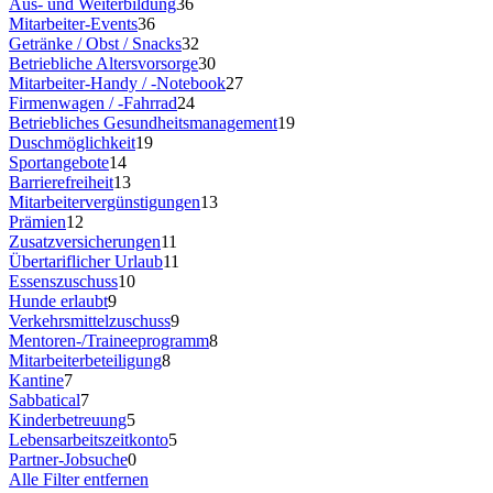
Aus- und Weiterbildung
36
Mitarbeiter-Events
36
Getränke / Obst / Snacks
32
Betriebliche Altersvorsorge
30
Mitarbeiter-Handy / -Notebook
27
Firmenwagen / -Fahrrad
24
Betriebliches Gesundheitsmanagement
19
Duschmöglichkeit
19
Sportangebote
14
Barrierefreiheit
13
Mitarbeitervergünstigungen
13
Prämien
12
Zusatzversicherungen
11
Übertariflicher Urlaub
11
Essenszuschuss
10
Hunde erlaubt
9
Verkehrsmittelzuschuss
9
Mentoren-/Traineeprogramm
8
Mitarbeiterbeteiligung
8
Kantine
7
Sabbatical
7
Kinderbetreuung
5
Lebensarbeitszeitkonto
5
Partner-Jobsuche
0
Alle Filter entfernen