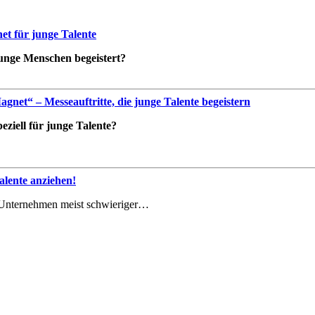
t für junge Talente
 junge Menschen begeistert?
net“ – Messeauftritte, die junge Talente begeistern
ziell für junge Talente?
lente anziehen!
le Unternehmen meist schwieriger…