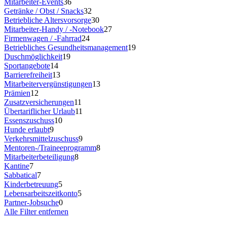
Mitarbeiter-Events
36
Getränke / Obst / Snacks
32
Betriebliche Altersvorsorge
30
Mitarbeiter-Handy / -Notebook
27
Firmenwagen / -Fahrrad
24
Betriebliches Gesundheitsmanagement
19
Duschmöglichkeit
19
Sportangebote
14
Barrierefreiheit
13
Mitarbeitervergünstigungen
13
Prämien
12
Zusatzversicherungen
11
Übertariflicher Urlaub
11
Essenszuschuss
10
Hunde erlaubt
9
Verkehrsmittelzuschuss
9
Mentoren-/Traineeprogramm
8
Mitarbeiterbeteiligung
8
Kantine
7
Sabbatical
7
Kinderbetreuung
5
Lebensarbeitszeitkonto
5
Partner-Jobsuche
0
Alle Filter entfernen